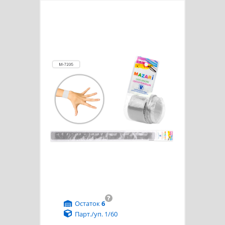
?
Остаток
6
Парт./уп. 1/60