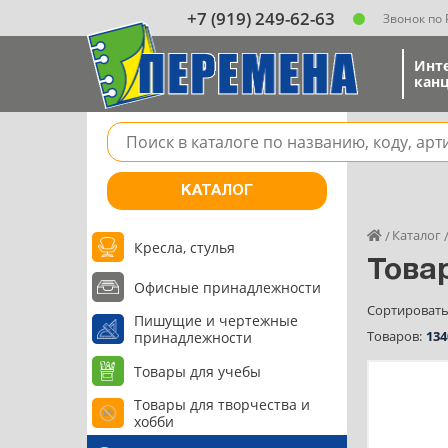
+7 (919) 249-62-63
Звонок по
Инт
канц
Поле для поиска товара в каталоге
КАТАЛОГ
Каталог
Кресла, стулья
Това
Офисные принадлежности
Сортировать
Пишущие и чертежные
Товаров:
134
принадлежности
Товары для учебы
Товары для творчества и
хобби