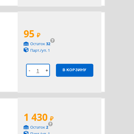
95
₽
?
Остаток
32
Парт./уп. 1
-
+
В КОРЗИНУ
1 430
₽
?
Остаток
2
Парт./уп. 1