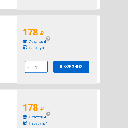
178
₽
?
Остаток
6
Парт./уп. 1
-
+
В КОРЗИНУ
178
₽
?
Остаток
4
Парт./уп. 1