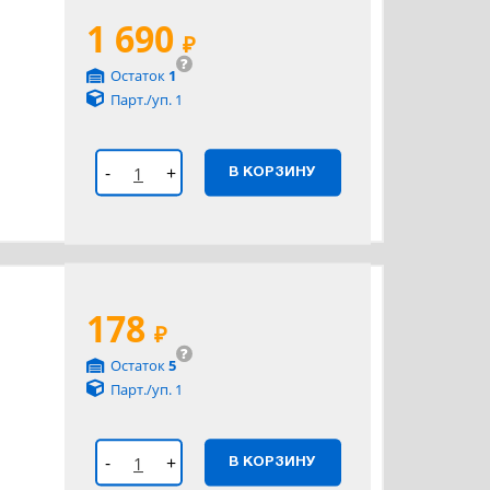
1 690
₽
?
Остаток
1
Парт./уп. 1
-
+
В КОРЗИНУ
178
₽
?
Остаток
5
Парт./уп. 1
-
+
В КОРЗИНУ