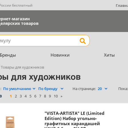
 России бесплатный
Главн
ернет-магазин
елярских товаров
Найти
Бренды
Новинки
Хиты
Товары для художников
ры для художников
Показ
:
На странице:
0
1
2
3
4
5
6
7
8
9
10
»
"VISTA-ARTISTA" LE (Limited
Edition) Набор угольно-
графитных карандашей