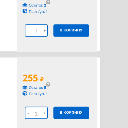
?
Остаток
2
Парт./уп. 1
-
+
В КОРЗИНУ
255
₽
?
Остаток
5
Парт./уп. 1
-
+
В КОРЗИНУ