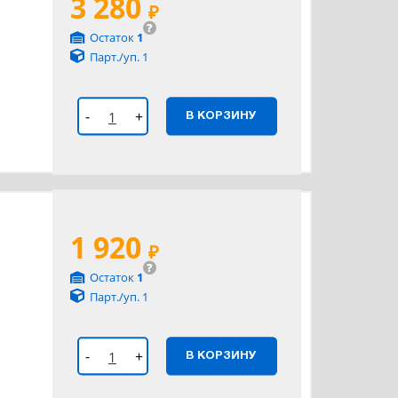
3 280
₽
?
Остаток
1
Парт./уп. 1
-
+
В КОРЗИНУ
1 920
₽
?
Остаток
1
Парт./уп. 1
-
+
В КОРЗИНУ