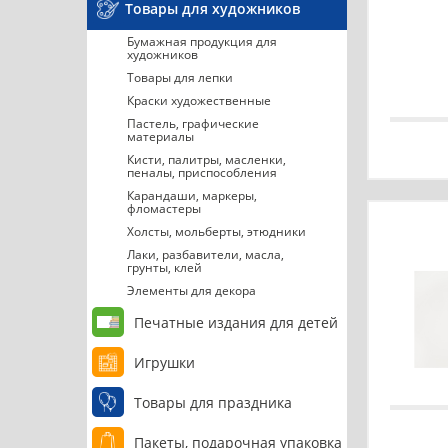
Товары для художников
Бумажная продукция для
художников
Товары для лепки
Краски художественные
Пастель, графические
материалы
Кисти, палитры, масленки,
пеналы, приспособления
Карандаши, маркеры,
фломастеры
Холсты, мольберты, этюдники
Лаки, разбавители, масла,
грунты, клей
Элементы для декора
Печатные издания для детей
Игрушки
Товары для праздника
Пакеты, подарочная упаковка