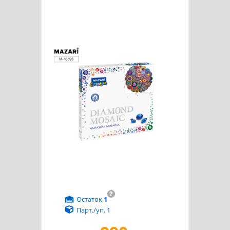
?
Остаток
1
Парт./уп. 1