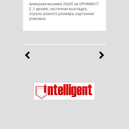
Алмазная мозаика 30х30 см ОРНАМЕНТ
2 ,1 дизайн, частичная выкладка,
стразы разного размера, картонная
упаковка
Бренды
Выберите продукты любимого бренда
Назад
Впе
Ладог
Intelligent