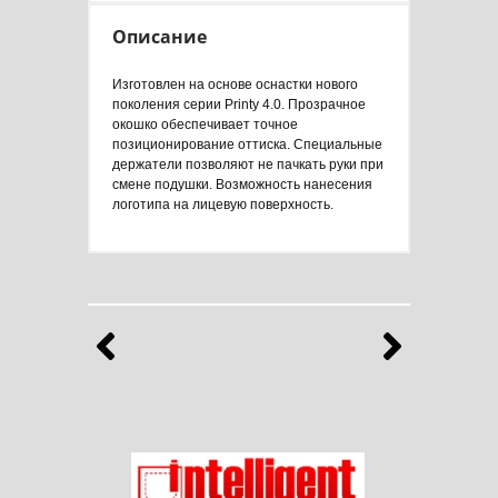
Описание
Изготовлен на основе оснастки нового
поколения серии Printy 4.0. Прозрачное
окошко обеспечивает точное
позиционирование оттиска. Специальные
держатели позволяют не пачкать руки при
смене подушки. Возможность нанесения
логотипа на лицевую поверхность.
Бренды
Выберите продукты любимого бренда
Назад
Впе
Ладог
Intelligent