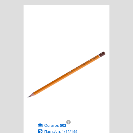
?
Остаток
502
Парт./уп. 1/12/144