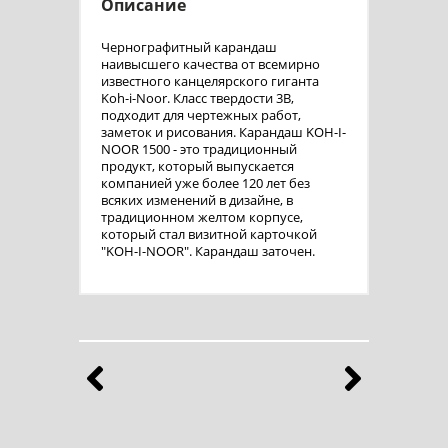
Описание
Чернографитный карандаш
наивысшего качества от всемирно
известного канцелярского гиганта
Koh-i-Noor. Класс твердости 3B,
подходит для чертежных работ,
заметок и рисования. Карандаш KOH-I-
NOOR 1500 - это традиционный
продукт, который выпускается
компанией уже более 120 лет без
всяких изменений в дизайне, в
традиционном желтом корпусе,
который стал визитной карточкой
"KOH-I-NOOR". Карандаш заточен.
Бренды
Выберите продукты любимого бренда
Назад
Впе