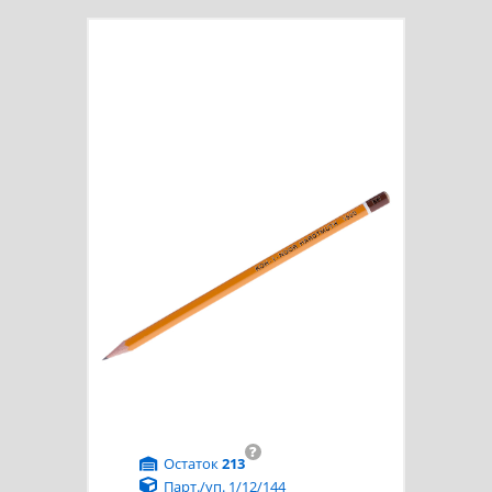
?
Остаток
213
Парт./уп. 1/12/144