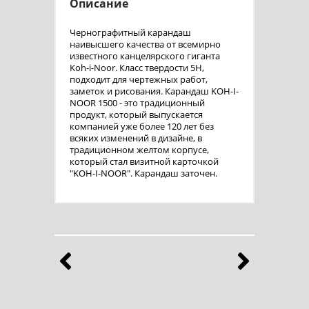
Описание
Чернографитный карандаш
наивысшего качества от всемирно
известного канцелярского гиганта
Koh-i-Noor. Класс твердости 5H,
подходит для чертежных работ,
заметок и рисования. Карандаш KOH-I-
NOOR 1500 - это традиционный
продукт, который выпускается
компанией уже более 120 лет без
всяких изменений в дизайне, в
традиционном желтом корпусе,
который стал визитной карточкой
"KOH-I-NOOR". Карандаш заточен.
Бренды
Выберите продукты любимого бренда
Назад
Впе