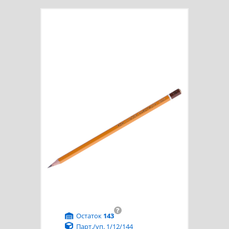
?
Остаток
143
Парт./уп. 1/12/144