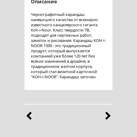
Описание
Чернографитный карандаш
наивысшего качества от всемирно
известного канцелярского гиганта
Koh-i-Noor. Класс твердости 7B,
подходит для чертежных работ,
заметок и рисования. Карандаш KOH-I-
NOOR 1500 - это традиционный
продукт, который выпускается
компанией уже более 120 лет без
всяких изменений в дизайне, в
традиционном желтом корпусе,
который стал визитной карточкой
"KOH-I-NOOR". Карандаш заточен.
Бренды
Выберите продукты любимого бренда
Назад
Впе