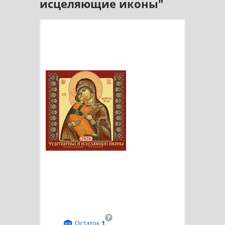
исцеляющие иконы"
?
Остаток
1