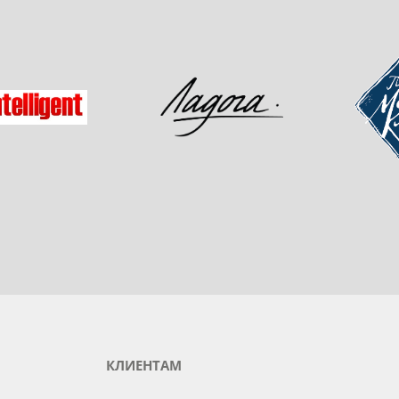
одукты любимого бренда
зад
Мастер-
Ладога
gent
КЛИЕНТАМ