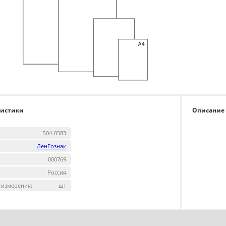
ристики
Описание
Б04-0583
ЛенГознак
000769
Россия
 измерения:
шт