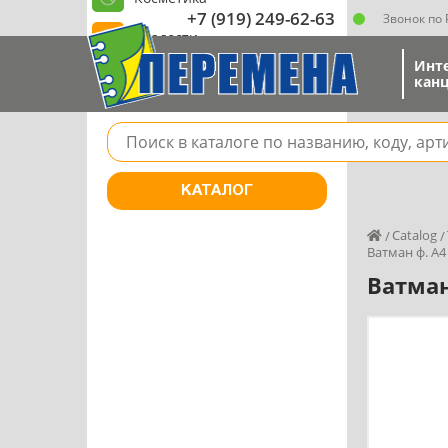
+7 (919) 249-62-63
Звонок по
Сладости
Инт
Игрушки магазин
канц
Поле для поиска товара в каталоге
КАТАЛОГ
Catalog
Ватман ф. А4
Ватман