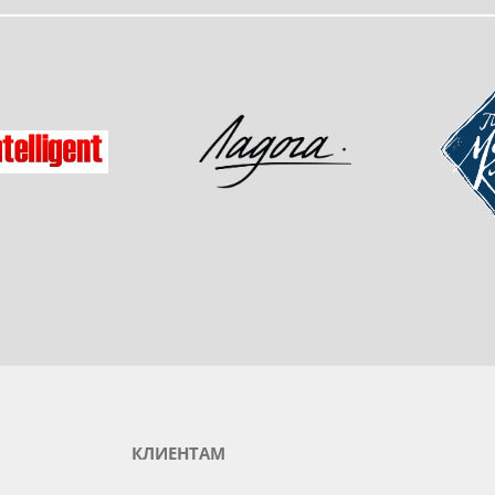
одукты любимого бренда
зад
Мастер-
Ладога
gent
КЛИЕНТАМ