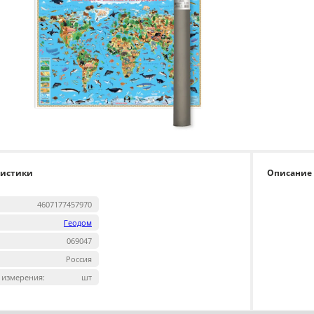
ристики
Описание
4607177457970
Геодом
069047
Россия
 измерения:
шт