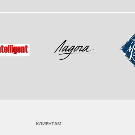
одукты любимого бренда
зад
Мастер-
Ладога
gent
КЛИЕНТАМ