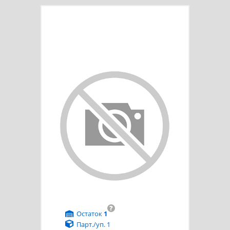
?
Остаток
1
Парт./уп. 1