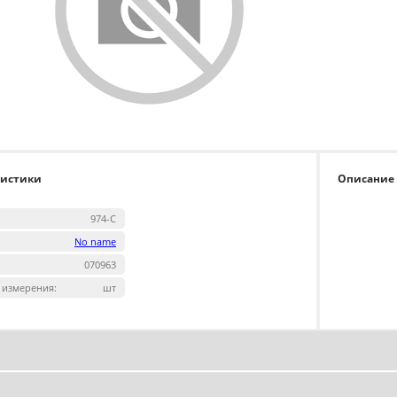
ристики
Описание
974-С
No name
070963
 измерения:
шт
одукты любимого бренда