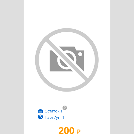
?
Остаток
1
Парт./уп. 1
200
₽