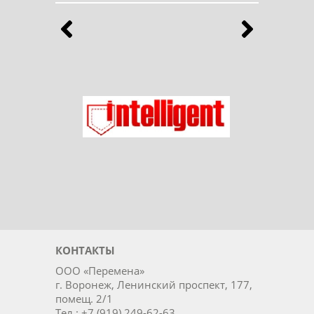
Бренды
Выберите продукты любимого бренда
Назад
Впе
Ладог
Intelligent
КОНТАКТЫ
ООО «Перемена»
г. Воронеж, Ленинский проспект, 177,
помещ. 2/1
Тел.: +7 (919) 249-62-63