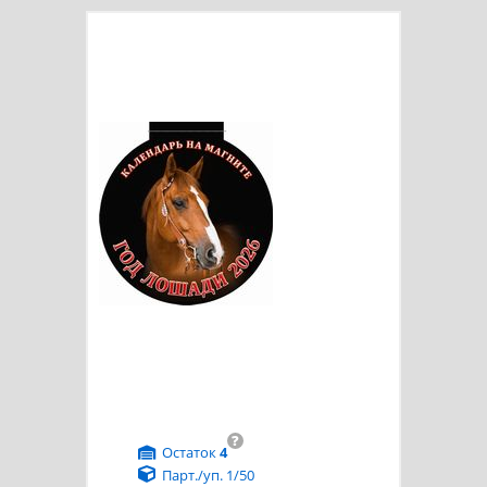
?
Остаток
4
Парт./уп. 1/50