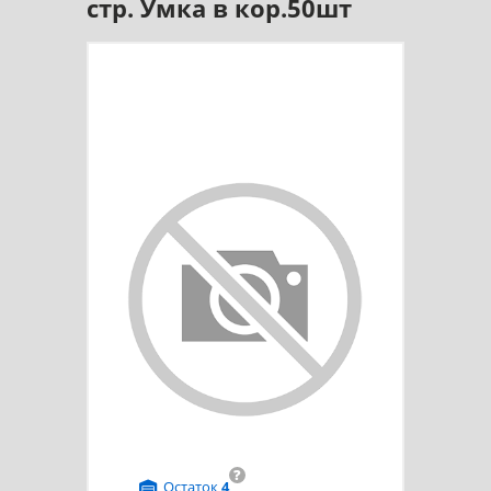
стр. Умка в кор.50шт
?
Остаток
4