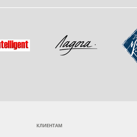
одукты любимого бренда
зад
Мастер-
Ладога
gent
КЛИЕНТАМ