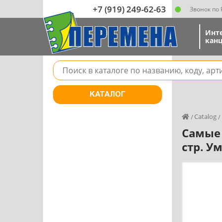
+7 (919) 249-62-63
Звонок по
Инт
канц
Поле для поиска товара в каталоге
КАТАЛОГ
Catalog
Самые 
стр. У