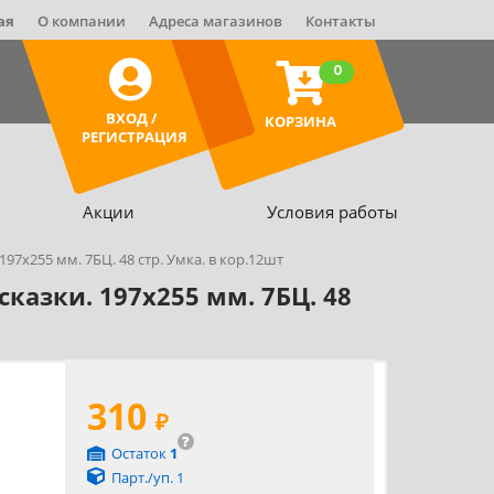
ая
О компании
Адреса магазинов
Контакты
0
ВХОД /
КОРЗИНА
РЕГИСТРАЦИЯ
Акции
Условия работы
97х255 мм. 7БЦ. 48 стр. Умка. в кор.12шт
казки. 197х255 мм. 7БЦ. 48
310
₽
?
Остаток
1
Парт./уп. 1