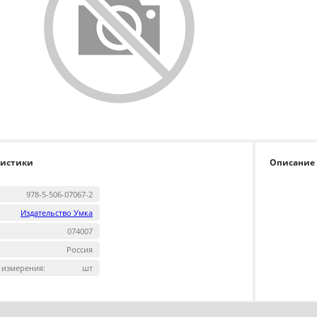
ристики
Описание
978-5-506-07067-2
Издательство Умка
074007
Россия
 измерения:
шт