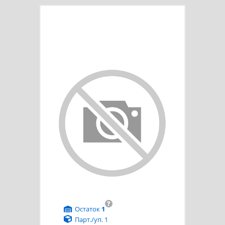
?
Остаток
1
Парт./уп. 1