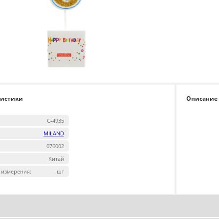
ристики
Описание
С-4935
MILAND
076002
Китай
 измерения:
шт