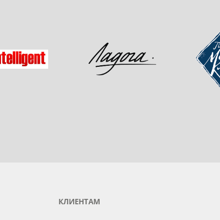
одукты любимого бренда
зад
Мастер-
Ладога
gent
КЛИЕНТАМ