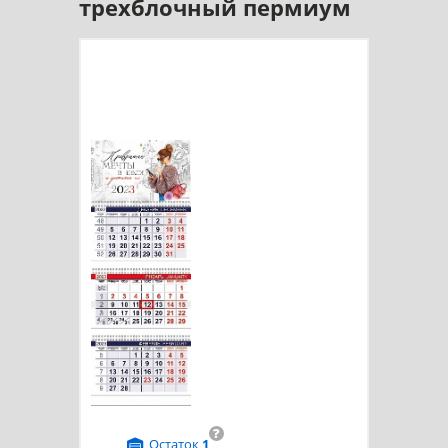
трехблочный пермиум
?
Остаток
1