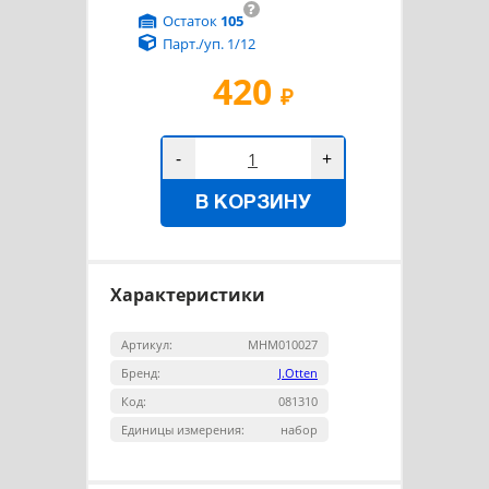
?
Остаток
105
Парт./уп. 1/12
420
₽
-
+
В КОРЗИНУ
Характеристики
Артикул:
MHM010027
Бренд:
J.Otten
Код:
081310
Единицы измерения:
набор