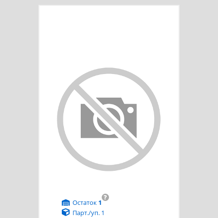
?
Остаток
1
Парт./уп. 1