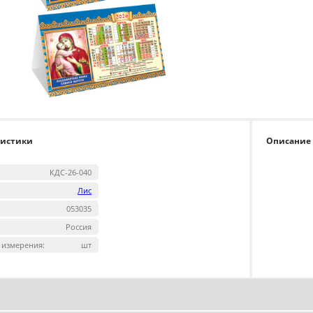
ристики
Описание
КДС-26-040
Лис
053035
Россия
 измерения:
шт