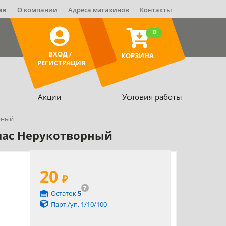
ая
О компании
Адреса магазинов
Контакты
0
ВХОД /
КОРЗИНА
РЕГИСТРАЦИЯ
Акции
Условия работы
рный
Спас Нерукотворный
20
₽
?
Остаток
5
Парт./уп. 1/10/100