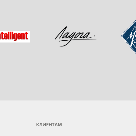
одукты любимого бренда
зад
Мастер-
Ладога
gent
КЛИЕНТАМ