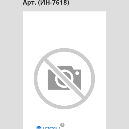
Арт. (ИН-7618)
?
Остаток
3