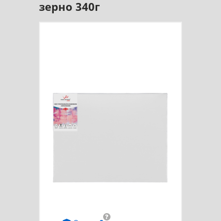
зерно 340г
?