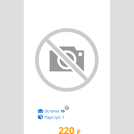
?
Остаток
16
Парт./уп. 1
220
₽