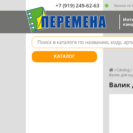
+7 (919) 249-62-63
Звонок по
Инт
канц
Поле для поиска товара в каталоге
КАТАЛОГ
Catalog
Валик для х
Валик 