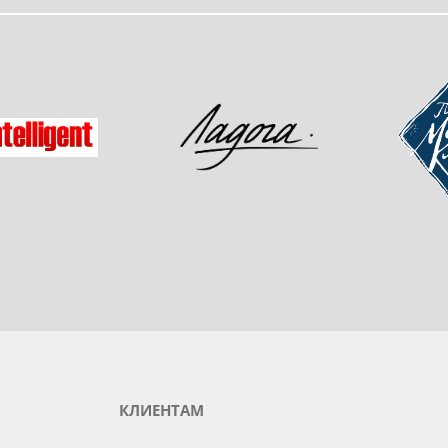
одукты любимого бренда
зад
Мастер-
Ладога
gent
КЛИЕНТАМ