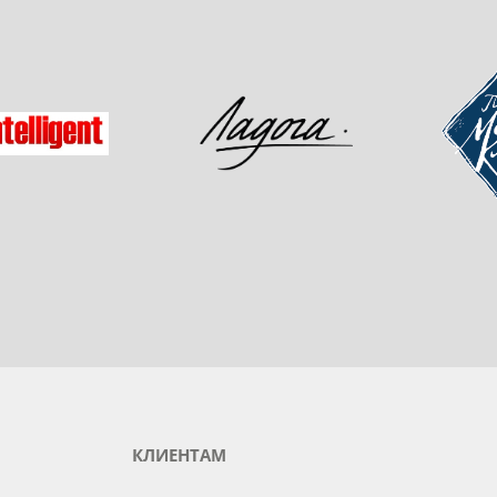
одукты любимого бренда
зад
Мастер-
Ладога
gent
КЛИЕНТАМ