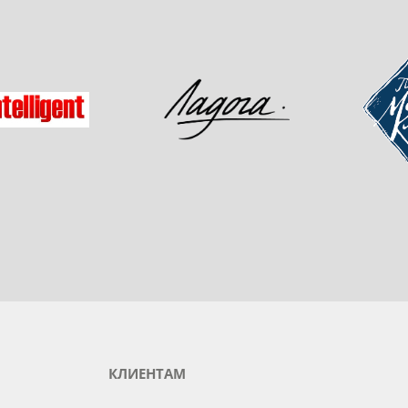
одукты любимого бренда
зад
Мастер-
Ладога
gent
КЛИЕНТАМ