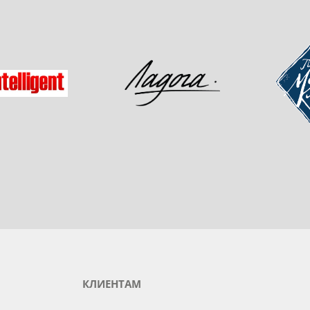
одукты любимого бренда
зад
Мастер-
Ладога
gent
КЛИЕНТАМ