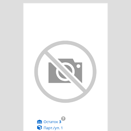
?
Остаток
3
Парт./уп. 1