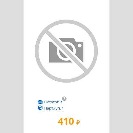
?
Остаток
7
Парт./уп. 1
410
₽