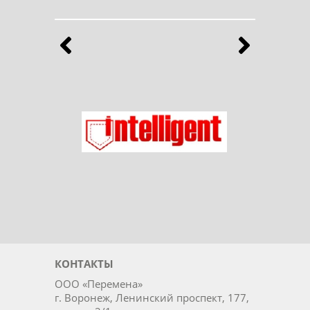
Бренды
Выберите продукты любимого бренда
Назад
Впе
Ладог
Intelligent
КОНТАКТЫ
ООО «Перемена»
г. Воронеж, Ленинский проспект, 177,