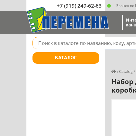
+7 (919) 249-62-63
Звонок по
Инт
канц
Поле для поиска товара в каталоге
КАТАЛОГ
Catalog
Набор 
коробк