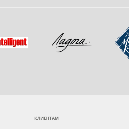
одукты любимого бренда
зад
Мастер-
Ладога
gent
КЛИЕНТАМ