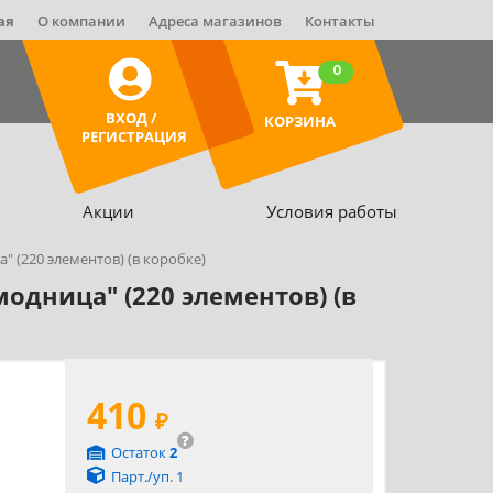
ая
О компании
Адреса магазинов
Контакты
0
ВХОД /
КОРЗИНА
РЕГИСТРАЦИЯ
Акции
Условия работы
" (220 элементов) (в коробке)
одница" (220 элементов) (в
410
₽
?
Остаток
2
Парт./уп. 1