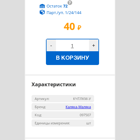
?
Остаток
72
Парт./уп. 1/24/144
40
₽
-
+
В КОРЗИНУ
Характеристики
Артикул:
КЧТЛКМ-У
Бренд:
Каляка-Маляка
Код:
097507
Единицы измерения:
шт