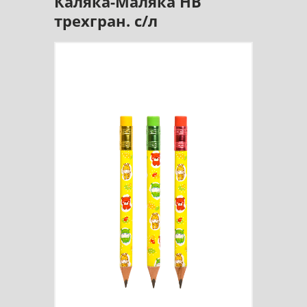
Каляка-Маляка HB
трехгран. с/л