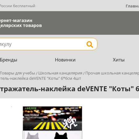
 России бесплатный
Главн
ернет-магазин
елярских товаров
Найти
Бренды
Новинки
Хиты
Товары для учебы
Школьная канцелярия
Прочая школьная канцеля
тель-наклейка deVENTE "Коты" 6*6см 4шт
тражатель-наклейка deVENTE "Коты" 