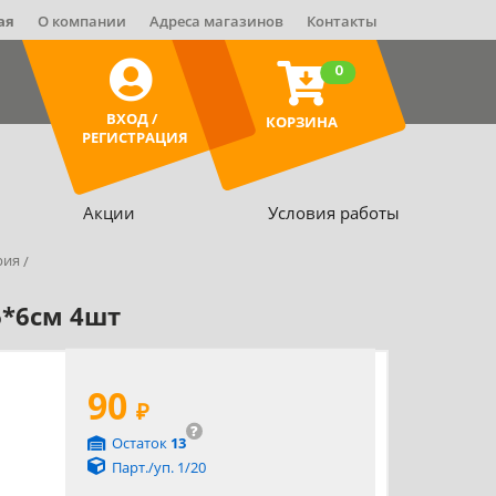
ая
О компании
Адреса магазинов
Контакты
0
ВХОД /
КОРЗИНА
РЕГИСТРАЦИЯ
Акции
Условия работы
рия
6*6см 4шт
90
₽
?
Остаток
13
Парт./уп. 1/20