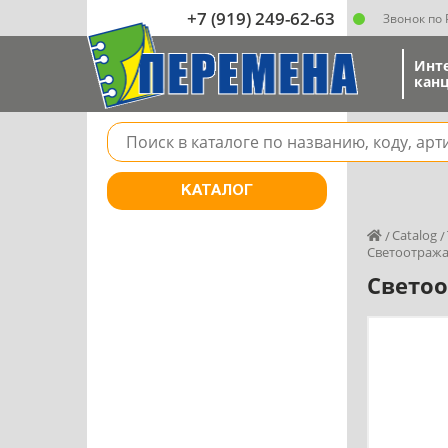
+7 (919) 249-62-63
Звонок по
Инт
канц
Поле для поиска товара в каталоге
КАТАЛОГ
Catalog
Светоотража
Светоо