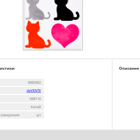
ристики
Описание
9083902
deVENTE
098116
Китай
 измерения:
шт