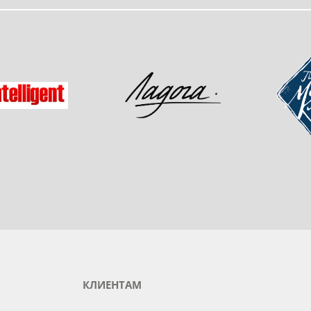
одукты любимого бренда
зад
Мастер-
Ладога
gent
КЛИЕНТАМ