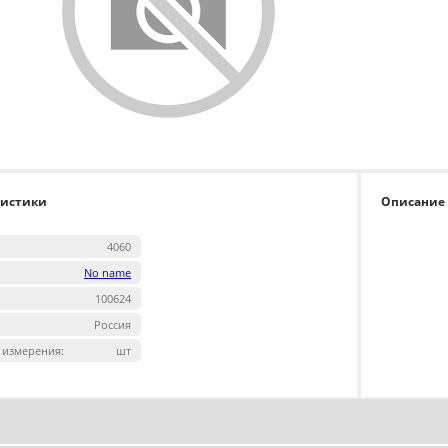
ристики
Описание
4060
No name
100624
Россия
 измерения:
шт