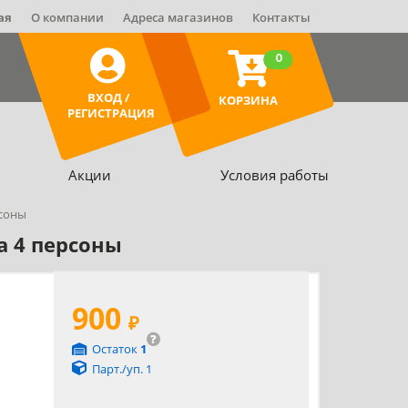
ая
О компании
Адреса магазинов
Контакты
0
ВХОД /
КОРЗИНА
РЕГИСТРАЦИЯ
Акции
Условия работы
рсоны
а 4 персоны
900
₽
?
Остаток
1
Парт./уп. 1