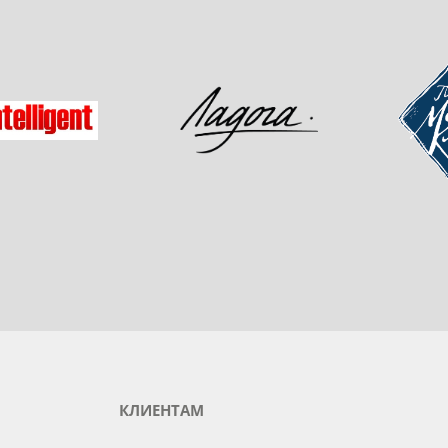
одукты любимого бренда
зад
Мастер-
Ладога
gent
КЛИЕНТАМ