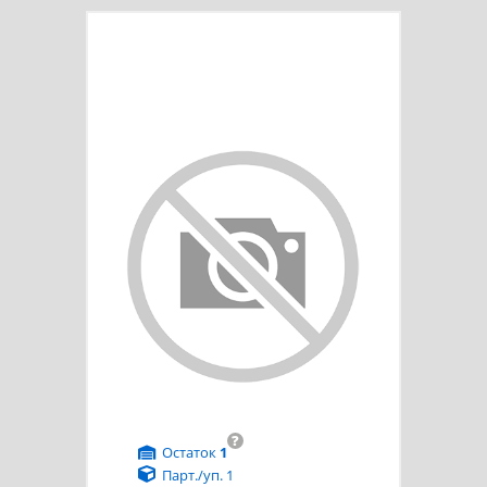
?
Остаток
1
Парт./уп. 1