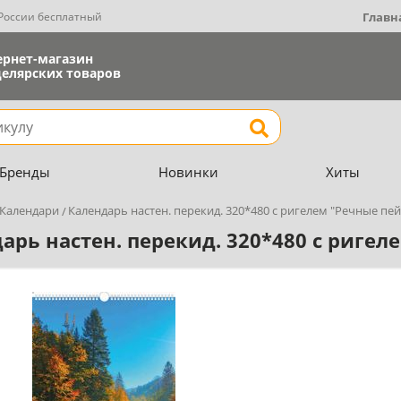
 России бесплатный
Главн
ернет-магазин
елярских товаров
Найти
Бренды
Новинки
Хиты
Календари
Календарь настен. перекид. 320*480 с ригелем "Речные пе
арь настен. перекид. 320*480 с риге