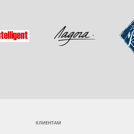
одукты любимого бренда
зад
Мастер-
Ладога
gent
КЛИЕНТАМ