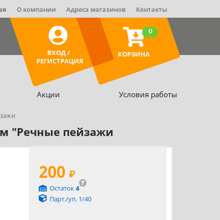
ая
О компании
Адреса магазинов
Контакты
0
ВХОД /
КОРЗИНА
РЕГИСТРАЦИЯ
Акции
Условия работы
йзажи
лем "Речные пейзажи
200
₽
?
Остаток
4
Парт./уп. 1/40