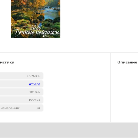
ристики
Описание
0526039
Атберг
101892
Россия
 измерения:
шт