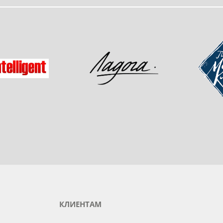
одукты любимого бренда
зад
Мастер-
Ладога
gent
КЛИЕНТАМ