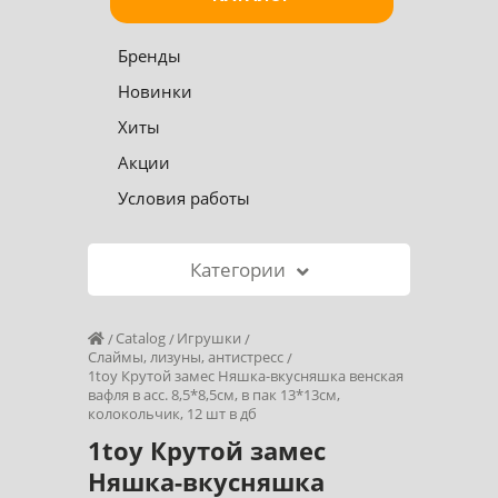
Бренды
Новинки
Хиты
Акции
Условия работы
Категории
Catalog
Игрушки
Слаймы, лизуны, антистресс
1toy Крутой замес Няшка-вкусняшка венская
вафля в асс. 8,5*8,5см, в пак 13*13см,
колокольчик, 12 шт в дб
1toy Крутой замес
Няшка-вкусняшка