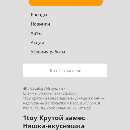
Бренды
Новинки
Хиты
Акции
Условия работы
Категории
Catalog
Игрушки
Слаймы, лизуны, антистресс
1toy Крутой замес Няшка-вкусняшка пончик
надкусанный с посыпкой в асс. 8,5*7,5см, в
пак 13*13см, колокольчик, 12 шт в дб
1toy Крутой замес
Няшка-вкусняшка