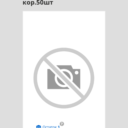
кор.50шт
?
Остаток
1