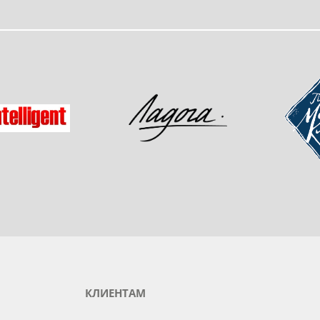
одукты любимого бренда
зад
Мастер-
Ладога
gent
КЛИЕНТАМ