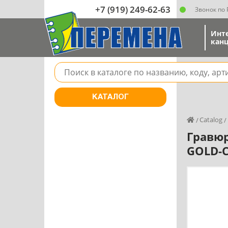
+7 (919) 249-62-63
Звонок по
Инт
канц
Поле для поиска товара в каталоге
КАТАЛОГ
Catalog
Гравюр
GOLD-C