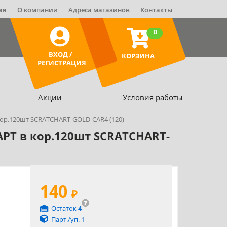
ая
О компании
Адреса магазинов
Контакты
0
ВХОД /
КОРЗИНА
РЕГИСТРАЦИЯ
Акции
Условия работы
кор.120шт SCRATCHART-GOLD-CAR4 (120)
РТ в кор.120шт SCRATCHART-
140
₽
?
Остаток
4
Парт./уп. 1