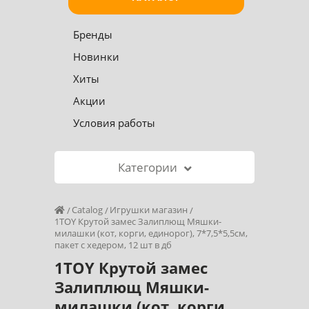
Бренды
Новинки
Хиты
Акции
Условия работы
Категории
Catalog
Игрушки магазин
1TOY Крутой замес Залиплющ Мяшки-
милашки (кот, корги, единорог), 7*7,5*5,5см,
пакет с хедером, 12 шт в дб
1TOY Крутой замес
Залиплющ Мяшки-
милашки (кот, корги,