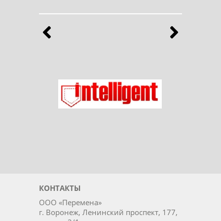
Бренды
Выберите продукты любимого бренда
Назад
Впе
Ладог
Intelligent
КОНТАКТЫ
ООО «Перемена»
г. Воронеж, Ленинский проспект, 177,