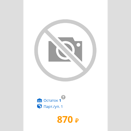
?
Остаток
1
Парт./уп. 1
870
₽