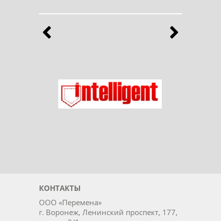
Бренды
Выберите продукты любимого бренда
Назад
Впе
Ладог
Intelligent
КОНТАКТЫ
ООО «Перемена»
г. Воронеж, Ленинский проспект, 177,