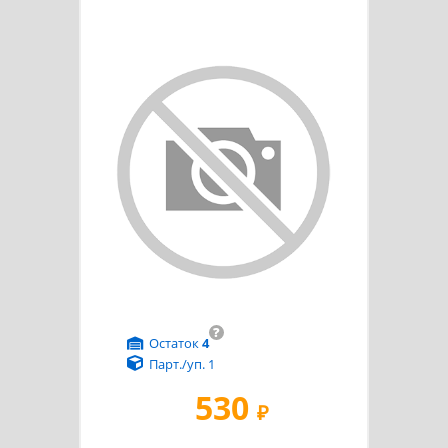
?
Остаток
4
Парт./уп. 1
530
₽