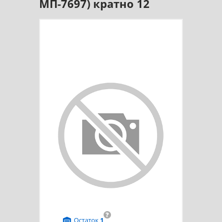
МП-7697) кратно 12
?
Остаток
1