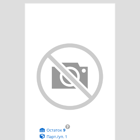
?
Остаток
9
Парт./уп. 1