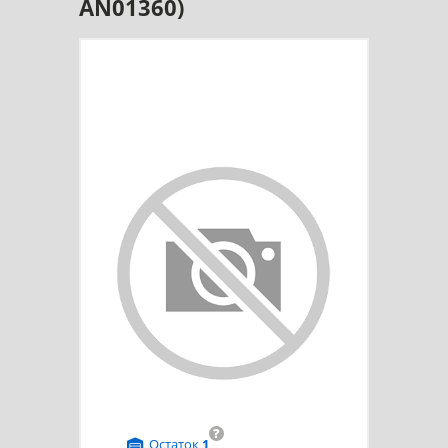
AN01360)
?
Остаток
1