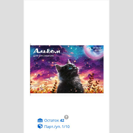
?
Остаток
42
Парт./уп. 1/10